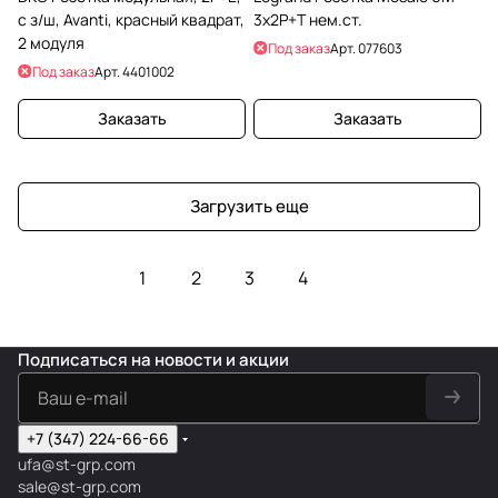
с з/ш, Avanti, красный квадрат,
3х2P+Т нем.ст.
2 модуля
Под заказ
Арт.
077603
Под заказ
Арт.
4401002
Заказать
Заказать
Загрузить еще
1
2
3
4
Подписаться
на новости и акции
+7 (347) 224-66-66
ufa@st-grp.com
sale@st-grp.com