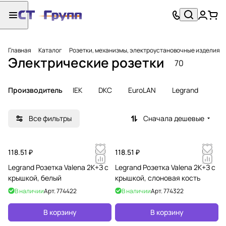
Главная
Каталог
Розетки, механизмы, электроустановочные изделия
Электрические розетки
70
Производитель
IEK
DKC
EuroLAN
Legrand
Все фильтры
Сначала дешевые
118.51 ₽
118.51 ₽
Legrand Розетка Valena 2К+З c
Legrand Розетка Valena 2К+З с
крышкой, белый
крышкой, слоновая кость
В наличии
Арт.
774422
В наличии
Арт.
774322
В корзину
В корзину