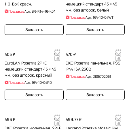
1-0-БрК красн.
немецкий стандарт 45 × 45
мм, без шторок, белый
Под заказ
Арт.
BR-R14-16-K04
Под заказ
Арт.
16V-10-04WT
Заказать
Заказать
405 ₽
470 ₽
EuroLAN Розетка 2P+E
DKC Розетка панельная. PSS
немецкий стандарт 45 × 45
IP44 16А 230В
мм, без шторок, красный
Под заказ
Арт.
DIS5702061
Под заказ
Арт.
16V-10-04RD
Заказать
Заказать
496 ₽
499.77 ₽
DKC Розетка модульная, 2P+E,
Legrand Розетка Mosaic 6М