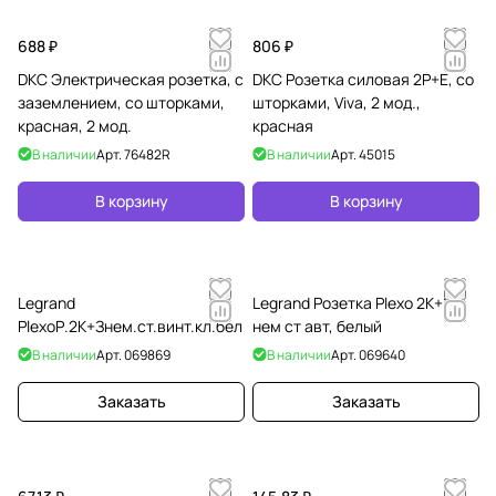
688 ₽
806 ₽
DKC Электрическая розетка, с
DKC Розетка силовая 2Р+Е, со
заземлением, со шторками,
шторками, Viva, 2 мод.,
красная, 2 мод.
красная
В наличии
Арт.
76482R
В наличии
Арт.
45015
В корзину
В корзину
Legrand
Legrand Розетка Plexo 2К+З
PlexoР.2К+Знем.ст.винт.кл.бел
нем ст авт, белый
В наличии
Арт.
069869
В наличии
Арт.
069640
Заказать
Заказать