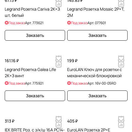
67.13 ₽
145.83 ₽
Legrand Розетка Cariva 2К+З
Legrand Розетка Mosaic 2P+Т,
шт, белый
2М
Под заказ
Арт.
773621
Под заказ
Арт.
077601
Заказать
Заказать
161.16 ₽
199 ₽
Legrand Розетка Galea Life
EuroLAN Ключ для розетки с
2К+З винт
механической блокировкой
Под заказ
Арт.
775921
Под заказ
Арт.
16V-00-05RD
Заказать
Заказать
313 ₽
405 ₽
IEK BRITE Роз. с з/к/ш 16А РС14-
EuroLAN Розетка 2P+E