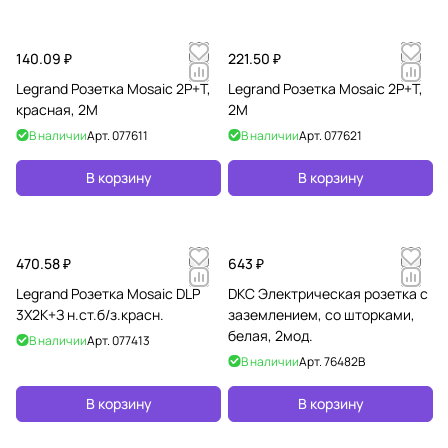
140.09 ₽
221.50 ₽
Legrand Розетка Mosaic 2P+Т,
Legrand Розетка Mosaic 2P+Т,
красная, 2М
2М
В наличии
Арт.
077611
В наличии
Арт.
077621
В корзину
В корзину
470.58 ₽
643 ₽
Legrand Розетка Mosaic DLP
DKC Электрическая розетка с
3Х2К+З н.ст.б/з.красн.
заземлением, со шторками,
белая, 2мод.
В наличии
Арт.
077413
В наличии
Арт.
76482B
В корзину
В корзину