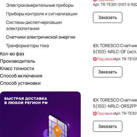
Арт.
TR-TE301-010T-5-RS
Электроизмерительные приборы
Приборы контроля и сигнализации
Заказать
Системы диспетчеризации
электропитания
Счетчики электрической энергии
Транформаторы тока
IEK TORESCO Счетчик 
5(100)-NRLC-OF (исп
Кол-во фаз
Под заказ
Арт.
TR-TE101
Производитель
Класс точности
Заказать
Способ включения
Способ установки
IEK TORESCO Счетчик 
5(100)-NRLC-ORS2FP 
Под заказ
Арт.
TR-TE30
Заказать