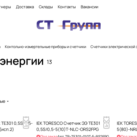
тнеры
Доставка
Склады
Контакты
Вакансии
а
Контольно-измертельные приборы и счетчики
Счетчики электрической 
 энергии
13
вые
TE301 0,5S/0,5-
IEK TORESCO Счетчик ЭЭ TE301
IEK TORES
(исп.2)
0,5S/0,5-5(10)T-NLC-ORS2FPG
5(80)-NRL
Под заказ
Арт.
TR-TE301-010T-5-RS2FPG
Под зака