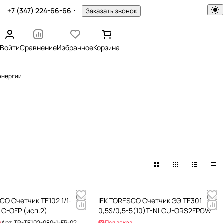
+7 (347) 224-66-66
Заказать звонок
Войти
Сравнение
Избранное
Корзина
энергии
CO Счетчик TE102 1/1-
IEK TORESCO Счетчик ЭЭ TE301
C-OFP (исп.2)
0,5S/0,5-5(10)T-NLCU-ORS2FPGW
з
Арт.
TR-TE102-080-1-FP-02
Под заказ