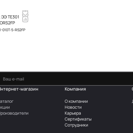
 ЭЭ TE301
-ORS2FP
1-010T-5-RS2FP
Интернет-магазин
Компания
аталог
О компании
Акции
Новости
роизводители
Карьера
Сертификаты
Сотрудники