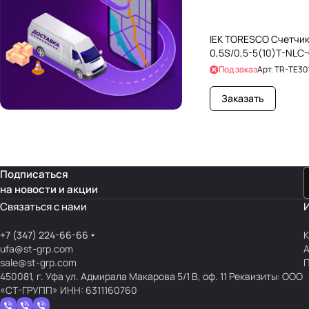
IEK TORESCO Счетчик
0,5S/0,5-5(10)T-NLC
Под заказ
Арт.
TR-TE30
Заказать
Подписаться
на новости и акции
Связаться с нами
+7 (347) 224-66-66
К
ufa@st-grp.com
sale@st-grp.com
П
450081, г. Уфа ул. Адмирала Макарова 5/1 В, оф. 11 Реквизиты: ООО
«СТ-ГРУПП» ИНН: 6311160760