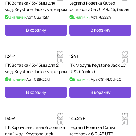
ITK Вставка 45х45мм для 1
Legrand Розетка Quteo
мод. Keystone Jack с маркером
категории 5е UTP RJ45, белая
В наличии
Арт.
CS6-12M
В наличии
Арт.
782224
В корзину
В корзину
124 ₽
124 ₽
ITK Вставка 45х45мм для 2
ITK Модуль Keystone Jack LC
мод. Keystone Jack с маркером
UPC (Duplex)
В наличии
Арт.
CS6-22M
В наличии
Арт.
CS1-FLCU-2C
В корзину
В корзину
145 ₽
145.23 ₽
ITK Корпус настенной розетки
Legrand Розетка Cariva
для 1 мод. Keystone Jack
категории 6 RJ45 UTP,