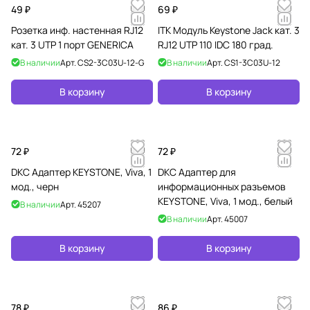
49 ₽
69 ₽
Розетка инф. настенная RJ12
ITK Модуль Keystone Jack кат. 3
кат. 3 UTP 1 порт GENERICA
RJ12 UTP 110 IDC 180 град.
В наличии
Арт.
CS2-3C03U-12-G
В наличии
Арт.
CS1-3C03U-12
В корзину
В корзину
72 ₽
72 ₽
DKC Адаптер KEYSTONE, Viva, 1
DKC Адаптер для
мод., черн
информационных разъемов
KEYSTONE, Viva, 1 мод., белый
В наличии
Арт.
45207
В наличии
Арт.
45007
В корзину
В корзину
78 ₽
86 ₽