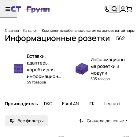
Главная
Каталог
Компоненты кабельных систем на основе витой пары
Информационные розетки
562
Вставки,
Информационн
адаптеры,
ые розетки и
коробки для
модули
информационн
503 товара
59 товаров
ых розеток
Производитель
DKC
EuroLAN
ITK
Legrand
Все фильтры
Сначала дешевые