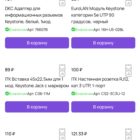
DKC Адаптер для
EuroLAN Модуль Keystone
информационных разъемов
категории 5e UTP 90
Keystone, белый, 1мод.
градусов, черный
В наличии
Арт.
76607B
В наличии
Арт.
16H-U5-02BL
В корзину
В корзину
89 ₽
100 ₽
ITK Вставка 45х22,5мм для 1
ITK Настенная розетка RJ12,
мод. Keystone Jack с маркером
кат.3 UTP, 1-порт
В наличии
Арт.
CS6-11M
В наличии
Арт.
CS2-3C3U-12
В корзину
В корзину
110 ₽
121.33 ₽