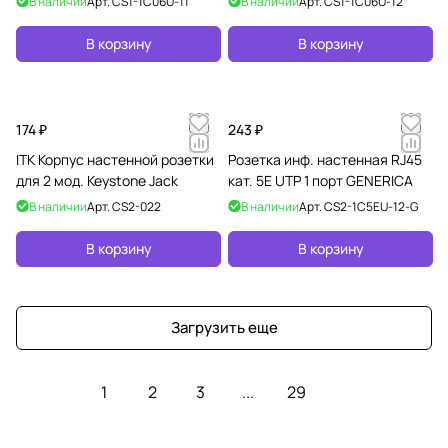
В наличии
Арт.
CS1-1C06U-11
В наличии
Арт.
CS1-1C06U-12
В корзину
В корзину
174 ₽
243 ₽
ITK Корпус настенной розетки
Розетка инф. настенная RJ45
для 2 мод. Keystone Jack
кат. 5Е UTP 1 порт GENERICA
В наличии
Арт.
CS2-022
В наличии
Арт.
CS2-1C5EU-12-G
В корзину
В корзину
Загрузить еще
1
2
3
...
29