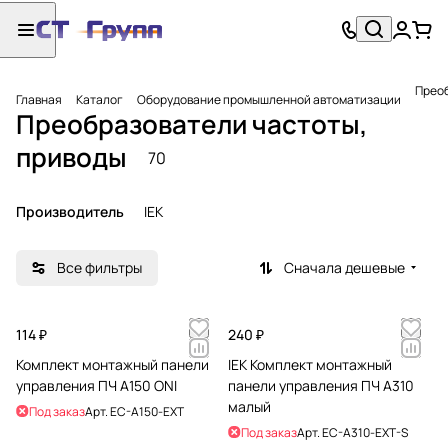
Преоб
Главная
Каталог
Оборудование промышленной автоматизации
Преобразователи частоты,
приводы
70
Производитель
IEK
Все фильтры
Сначала дешевые
114 ₽
240 ₽
Комплект монтажный панели
IEK Комплект монтажный
управления ПЧ A150 ONI
панели управления ПЧ A310
малый
Под заказ
Арт.
EC-A150-EXT
Под заказ
Арт.
EC-A310-EXT-S