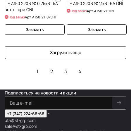
ПЧ A150 220В 1Ф 0,75кВт 5А
ПЧ A150 220В 1Ф 1,1кВт 6А ONI
встр. торм ONI
Под заказ
Арт.
A150-21-11N
Под заказ
Арт.
A150-21-075HT
Заказать
Заказать
Загрузить еще
1
2
3
4
Подписаться
на новости и акции
+7 (347) 224-66-66
ufa@st-grp.com
sale@st-grp.com