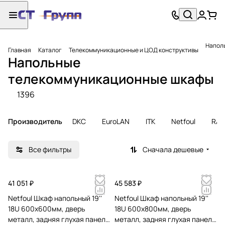
Напол
Главная
Каталог
Телекоммуникационные и ЦОД конструктивы
Напольные
телекоммуникационные шкафы
1396
Производитель
DKC
EuroLAN
ITK
Netfoul
RAC
Все фильтры
Сначала дешевые
41 051 ₽
45 583 ₽
Netfoul Шкаф напольный 19''
Netfoul Шкаф напольный 19''
18U 600х600мм, дверь
18U 600х800мм, дверь
металл, задняя глухая панель,
металл, задняя глухая панель,