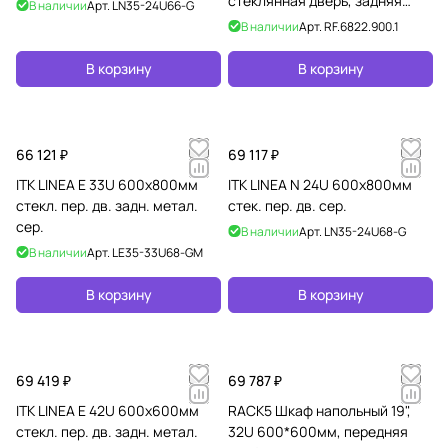
стеклянная дверь, задняя
В наличии
Арт.
LN35-24U66-G
цельная стальная,
В наличии
Арт.
RF.6822.900.1
разобранный, черный
В корзину
В корзину
66 121 ₽
69 117 ₽
ITK LINEA E 33U 600х800мм
ITK LINEA N 24U 600х800мм
стекл. пер. дв. задн. метал.
стек. пер. дв. сер.
сер.
В наличии
Арт.
LN35-24U68-G
В наличии
Арт.
LE35-33U68-GM
В корзину
В корзину
69 419 ₽
69 787 ₽
ITK LINEA E 42U 600х600мм
RACK5 Шкаф напольный 19",
стекл. пер. дв. задн. метал.
32U 600*600мм, передняя