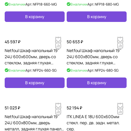
боковые панели на защелках,
боковые панели на защелках,
В наличии
Арт.
NFP18-660-MG
В наличии
Арт.
NFP18-680-MG
серый
серый
В корзину
В корзину
45 597 ₽
50 653 ₽
Netfoul Шкаф напольный 19''
Netfoul Шкаф напольный 19''
24U 600х600мм, дверь со
24U 600х800мм, дверь со
стеклом, задняя глухая
стеклом, задняя глухая
панель, боковые панели на
панель, боковые панели на
В наличии
Арт.
NFP24-660-SG
В наличии
Арт.
NFP24-680-SG
защелках, серый
защелках, серый
В корзину
В корзину
51 023 ₽
52 194 ₽
Netfoul Шкаф напольный 19''
ITK LINEA E 18U 600х600мм
24U 600х800мм, дверь
стекл. пер. дв. задн. метал.
металл, задняя глухая панель,
сер.