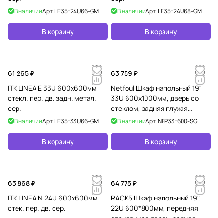
В наличии
Арт.
LE35-24U66-GM
В наличии
Арт.
LE35-24U68-GM
В корзину
В корзину
61 265 ₽
63 759 ₽
ITK LINEA E 33U 600х600мм
Netfoul Шкаф напольный 19''
стекл. пер. дв. задн. метал.
33U 600х1000мм, дверь со
сер.
стеклом, задняя глухая
панель, боковые панели на
В наличии
Арт.
LE35-33U66-GM
В наличии
Арт.
NFP33-600-SG
защелках, серый
В корзину
В корзину
63 868 ₽
64 775 ₽
ITK LINEA N 24U 600х600мм
RACK5 Шкаф напольный 19",
стек. пер. дв. сер.
22U 600*800мм, передняя