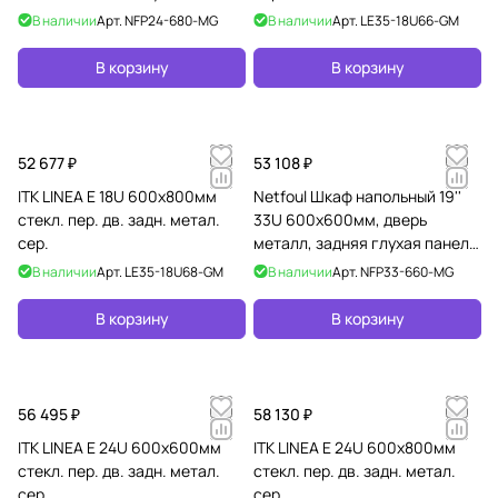
боковые панели на защелках,
В наличии
Арт.
NFP24-680-MG
В наличии
Арт.
LE35-18U66-GM
серый
В корзину
В корзину
52 677 ₽
53 108 ₽
ITK LINEA E 18U 600х800мм
Netfoul Шкаф напольный 19''
стекл. пер. дв. задн. метал.
33U 600х600мм, дверь
сер.
металл, задняя глухая панель,
боковые панели на защелках,
В наличии
Арт.
LE35-18U68-GM
В наличии
Арт.
NFP33-660-MG
серый
В корзину
В корзину
56 495 ₽
58 130 ₽
ITK LINEA E 24U 600х600мм
ITK LINEA E 24U 600х800мм
стекл. пер. дв. задн. метал.
стекл. пер. дв. задн. метал.
сер.
сер.