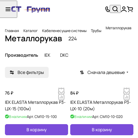
Металлорукав
Главная
Каталог
Кабеленесущие системы
Трубы
Металлорукав
224
Производитель
IEK
DKC
Все фильтры
Сначала дешевые
76 ₽
84 ₽
IEK ELASTA Металлорукав Р3-
IEK ELASTA Металлорукав Р3-
ЦХ-15 (100м)
ЦХ-10 (20м)
В наличии
Арт.
CM10-15-100
В наличии
Арт.
CM10-10-020
В корзину
В корзину