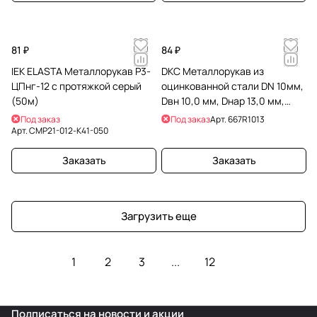
81 ₽
84 ₽
IEK ELASTA Металлорукав Р3-
DKC Металлорукав из
ЦПнг-12 с протяжкой серый
оцинкованной стали DN 10мм,
(50м)
Dвн 10,0 мм, Dнар 13,0 мм,
IP40, 50м
Под заказ
Под заказ
Арт.
667R1013
Арт.
CMP21-012-K41-050
Заказать
Заказать
Загрузить еще
1
2
3
...
12
Подписаться
на новости и акции