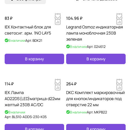
о
апп
й
арат
с
ура
83 ₽
104.96 ₽
т
в
IEK Контактный блок для
Legrand Osmoz индикаторная
светосиг. арм. 1NO LAY5
лампа моноблочная 230В
а
зеленая
к
В наличии
Арт.
BDK21
о
В наличии
Арт.
024612
м
у
В корзину
В корзину
т
а
ц
114 ₽
264 ₽
и
и
IEK Лампа
DKC Комплект маркировочный
и
AD22DS(LED)матрица d22мм
для кнопок/индикаторов под
у
желтый 230В AC/DC
отверстие 22 мм
п
В наличии
В наличии
Арт.
MKPB22
р
Арт.
BLS10-ADDS-230-K05
а
в
В корзину
В корзину