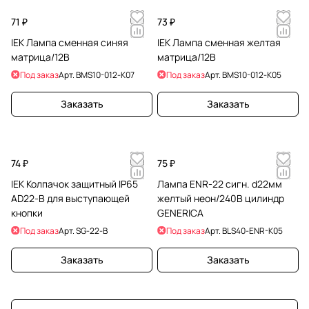
71 ₽
73 ₽
IEK Лампа сменная синяя
IEK Лампа сменная желтая
матрица/12В
матрица/12В
Под заказ
Арт.
BMS10-012-K07
Под заказ
Арт.
BMS10-012-K05
Заказать
Заказать
74 ₽
75 ₽
IEK Колпачок защитный IP65
Лампа ENR-22 сигн. d22мм
AD22-B для выступающей
желтый неон/240В цилиндр
кнопки
GENERICA
Под заказ
Арт.
SG-22-B
Под заказ
Арт.
BLS40-ENR-K05
Заказать
Заказать