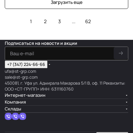
Загрузить еще
1
2
3
...
62
Подписаться
на новости и акции
+7 (347) 224-66-66
ufa@st-grp.com
sale@st-grp.com
450081, г. Уфа ул. Адмирала Макарова 5/1 В, оф. 11 Реквизиты:
ООО «СТ-ГРУПП» ИНН: 6311160760
Интернет-магазин
Компания
Склады