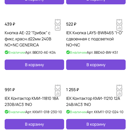
л
е
н
439 ₽
522 ₽
и
я
Кнопка AE-22 "Грибок" с
IEK Кнопка LAY5-BW8465 "I-O"
фикс.красн.d22мм 240В
сдвоенная с подсветкой
NO+NC GENERICA
NO+NC
В наличии
Арт.
BBG10-AE-K04
В наличии
Арт.
BBD40-BW-K51
В корзину
В корзину
991 ₽
1 255 ₽
IEK Контактор КМИ-11810 18А
IEK Контактор КМИ-11210 12А
230В/АС3 1NO
24В/АС3 1NO
В наличии
Арт.
KKM11-018-230-10
В наличии
Арт.
KKM11-012-024-10
В корзину
В корзину