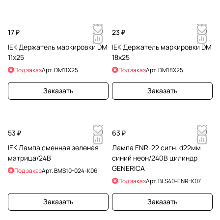
17 ₽
23 ₽
IEK Держатель маркировки DM
IEK Держатель маркировки DM
11x25
18x25
Под заказ
Арт.
DM11X25
Под заказ
Арт.
DM18X25
Заказать
Заказать
53 ₽
63 ₽
IEK Лампа сменная зеленая
Лампа ENR-22 сигн. d22мм
матрица/24В
синий неон/240В цилиндр
GENERICA
Под заказ
Арт.
BMS10-024-K06
Под заказ
Арт.
BLS40-ENR-K07
Заказать
Заказать