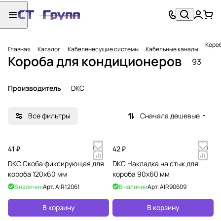
Коро
Главная
Каталог
Кабеленесущие системы
Кабельные каналы
Короба для кондиционеров
93
Производитель
DKC
Все фильтры
Сначала дешевые
41 ₽
42 ₽
DKC Скоба фиксирующая для
DKC Накладка на стык для
короба 120х60 мм
короба 90х60 мм
В наличии
Арт.
AIR12061
В наличии
Арт.
AIR90609
В корзину
В корзину