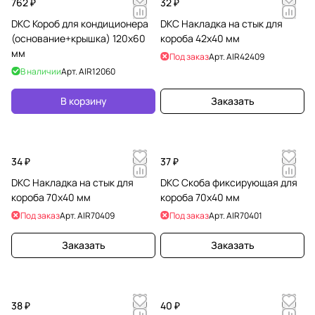
762 ₽
32 ₽
DKC Короб для кондиционера
DKC Накладка на стык для
(основание+крышка) 120х60
короба 42х40 мм
мм
Под заказ
Арт.
AIR42409
В наличии
Арт.
AIR12060
В корзину
Заказать
34 ₽
37 ₽
DKC Накладка на стык для
DKC Скоба фиксирующая для
короба 70х40 мм
короба 70х40 мм
Под заказ
Арт.
AIR70409
Под заказ
Арт.
AIR70401
Заказать
Заказать
38 ₽
40 ₽