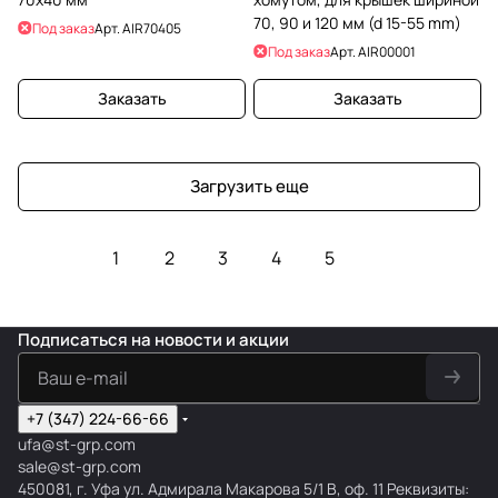
70, 90 и 120 мм (d 15-55 mm)
Под заказ
Арт.
AIR70405
Под заказ
Арт.
AIR00001
Заказать
Заказать
Загрузить еще
1
2
3
4
5
Подписаться
на новости и акции
+7 (347) 224-66-66
ufa@st-grp.com
sale@st-grp.com
450081, г. Уфа ул. Адмирала Макарова 5/1 В, оф. 11 Реквизиты: