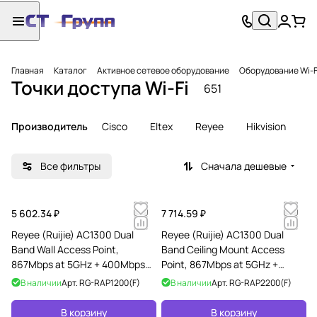
Главная
Каталог
Активное сетевое оборудование
Оборудование Wi-F
Точки доступа Wi-Fi
651
Производитель
Cisco
Eltex
Reyee
Hikvision
Ru
Все фильтры
Сначала дешевые
5 602.34 ₽
7 714.59 ₽
Reyee (Ruijie) AC1300 Dual
Reyee (Ruijie) AC1300 Dual
Band Wall Access Point,
Band Ceiling Mount Access
867Mbps at 5GHz + 400Mbps
Point, 867Mbps at 5GHz +
at 2.4GHz, 2 10/100base-t
400Mbps at 2.4GHz, 2
В наличии
Арт.
RG-RAP1200(F)
В наличии
Арт.
RG-RAP2200(F)
Ethernet port i
10/100base-t Ethernet
В корзину
В корзину