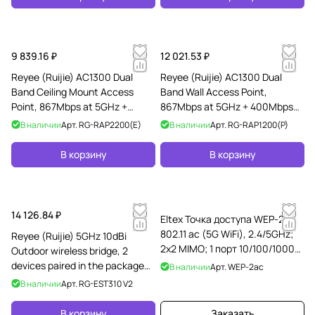
9 839.16 ₽
12 021.53 ₽
Reyee (Ruijie) AC1300 Dual
Reyee (Ruijie) AC1300 Dual
Band Ceiling Mount Access
Band Wall Access Point,
Point, 867Mbps at 5GHz +
867Mbps at 5GHz + 400Mbps
400Mbps at 2.4GHz, 2
at 2.4GHz, 4 10/100base-t
В наличии
Арт.
RG-RAP2200(E)
В наличии
Арт.
RG-RAP1200(P)
10/100/1000base-t Eth
Ethernet port， 1u
В корзину
В корзину
14 126.84 ₽
Eltex Точка доступа WEP-2ac,
802.11 ac (5G WiFi), 2.4/5GHz;
Reyee (Ruijie) 5GHz 10dBi
2х2 MIMO; 1 порт 10/100/1000
Outdoor wireless bridge, 2
Base-T, 48 В DC-PoE+
devices paired in the package
В наличии
Арт.
WEP-2ac
for the camera-end and NVR-
В наличии
Арт.
RG-EST310 V2
end, up to
В корзину
Заказать