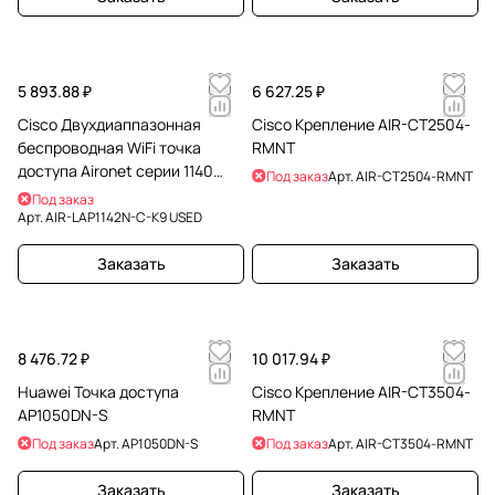
5 893.88 ₽
6 627.25 ₽
Cisco Двухдиаппазонная
Cisco Крепление AIR-CT2504-
беспроводная WiFi точка
RMNT
доступа Aironet серии 1140
Под заказ
Арт.
AIR-CT2504-RMNT
USED
Под заказ
Арт.
AIR-LAP1142N-C-K9 USED
Заказать
Заказать
8 476.72 ₽
10 017.94 ₽
Huawei Точка доступа
Cisco Крепление AIR-CT3504-
AP1050DN-S
RMNT
Под заказ
Арт.
AP1050DN-S
Под заказ
Арт.
AIR-CT3504-RMNT
Заказать
Заказать