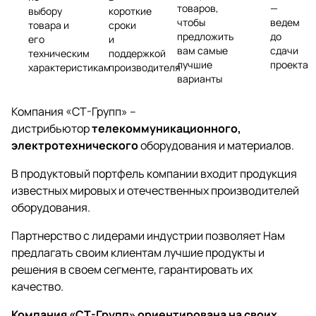
товаров,
—
выбору
короткие
чтобы
ведем
товара и
сроки
предложить
до
его
и
вам самые
сдачи
техническим
поддержкой
лучшие
проекта
характеристикам
производителя
варианты
Компания «СТ-Групп» –
дистрибьютор
телекоммуникационного,
электротехнического
оборудования и материалов.
В продуктовый портфель компании входит продукция
известных мировых и отечественных производителей
оборудования.
Партнерство с лидерами индустрии позволяет Нам
предлагать своим клиентам лучшие продукты и
решения в своем сегменте, гарантировать их
качество.
Компания «СТ-Групп» ориентирована на своих