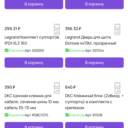
В корзину
В корзину
299.21 ₽
356.32 ₽
Legrand Комплект суппортов
Legrand Дверь для щита
IP2X XL3 160
Ekinoxe 4х13M, прозрачный
В наличии
Арт.
020050
В наличии
Арт.
001344
В корзину
В корзину
390 ₽
640 ₽
DKC Шинная клемма для
DKC Клеммный блок (2х8мод. +
кабеля, сечение шины 10 мм,
суппорты) в комплекте с
кабель 35-70 мм
крепежом
В наличии
Арт.
R5BC1070
В наличии
Арт.
87508
В корзину
В корзину