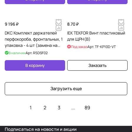
9 196 ₽
8.70 ₽
DKC Комплект держателей
IEK TEKFOR Винт пластиковый
перфокороба, фронтальных, 1
для ЩРН(В)
упаковка - 4 шт (замена на
Под заказ
Арт.
TF-KP10D-VT
R5RDSF02) RAM block
В наличии
Арт.
R5DSF02
В корзину
Заказать
Загрузить еще
1
2
3
...
89
Подписаться
на новости и акции