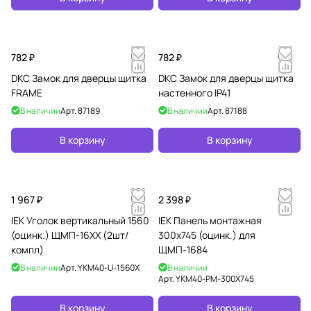
782 ₽
782 ₽
DKC Замок для дверцы щитка
DKC Замок для дверцы щитка
FRAME
настенного IP41
В наличии
Арт.
87189
В наличии
Арт.
87188
В корзину
В корзину
1 967 ₽
2 398 ₽
IEK Уголок вертикальный 1560
IEK Панель монтажная
(оцинк.) ЩМП-16ХХ (2шт/
300х745 (оцинк.) для
компл)
ЩМП-1684
В наличии
Арт.
YKM40-U-1560X
В наличии
Арт.
YKM40-PM-300X745
В корзину
В корзину