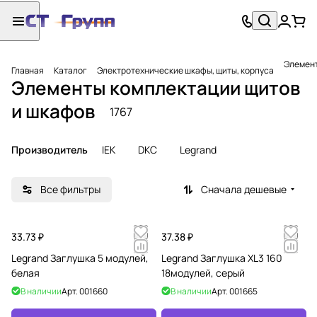
Элемент
Главная
Каталог
Электротехнические шкафы, щиты, корпуса
Элементы комплектации щитов
и шкафов
1767
Производитель
IEK
DKC
Legrand
Все фильтры
Сначала дешевые
33.73 ₽
37.38 ₽
Legrand Заглушка 5 модулей,
Legrand Заглушка XL3 160
белая
18модулей, серый
В наличии
Арт.
001660
В наличии
Арт.
001665