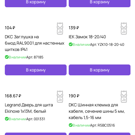
В корзину
В корзину
104 ₽
139 ₽
DKC Заглушка на
IEK Замок 18-20/40
6мод.RAL9001 для настенных
В наличии
Арт.
YZK10-18-20-40
щитков IP41
В наличии
Арт.
87185
В корзину
В корзину
168.67 ₽
190 ₽
Legrand Дверь для щита
DKC Шинная клемма для
Ekinoxe 1х13M, белый
кабеля, сечение шины 5 мм,
кабель 1,5-16 мм
В наличии
Арт.
001331
В наличии
Арт.
R5BC0516