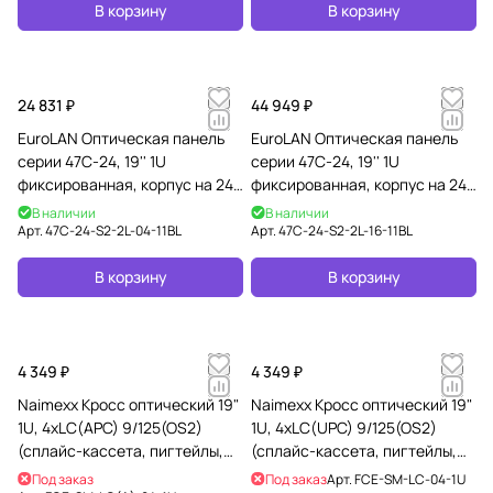
В корзину
В корзину
24 831 ₽
44 949 ₽
EuroLAN Оптическая панель
EuroLAN Оптическая панель
серии 47C-24, 19'' 1U
серии 47C-24, 19'' 1U
фиксированная, корпус на 24
фиксированная, корпус на 24
адаптера, 4 дуплекс LC
адаптера, 16 дуплекс LC
В наличии
В наличии
адаптера, OS2
адаптеров, OS2
Арт.
47C-24-S2-2L-04-11BL
Арт.
47C-24-S2-2L-16-11BL
В корзину
В корзину
4 349 ₽
4 349 ₽
Naimexx Кросс оптический 19"
Naimexx Кросс оптический 19"
1U, 4хLC(APC) 9/125(OS2)
1U, 4хLC(UPC) 9/125(OS2)
(сплайс-кассета, пигтейлы,
(сплайс-кассета, пигтейлы,
КДЗС)
КДЗС)
Под заказ
Под заказ
Арт.
FCE-SM-LC-04-1U