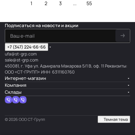
1
2
3
...
55
Подписаться
на новости и акции
+7 (347) 224-66-66
ufa@st-grp.com
sale@st-grp.com
450081, г. Уфа ул. Адмирала Макарова 5/1 В, оф. 11 Реквизиты:
ООО «СТ-ГРУПП» ИНН: 6311160760
Интернет-магазин
Компания
Склады
© 2026 ООО СТ-Групп
Темная тема