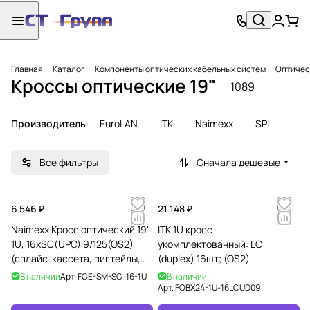
Главная
Каталог
Компоненты оптических кабельных систем
Оптичес
Кроссы оптические 19"
1089
Производитель
EuroLAN
ITK
Naimexx
SPL
Все фильтры
Сначала дешевые
6 546 ₽
21 148 ₽
Naimexx Кросс оптический 19"
ITK 1U кросс
1U, 16хSC(UPC) 9/125(OS2)
укомплектованный: LC
(сплайс-кассета, пигтейлы,
(duplex) 16шт; (OS2)
КДЗС)
В наличии
Арт.
FCE-SM-SC-16-1U
В наличии
Арт.
FOBX24-1U-16LCUD09