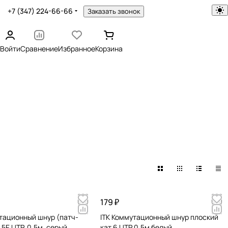
+7 (347) 224-66-66
Заказать звонок
Войти
Сравнение
Избранное
Корзина
179 ₽
тационный шнур (патч-
ITK Коммутационный шнур плоский
.5Е UTP, 0,5м, серый
кат.6 UTP 0,5м белый