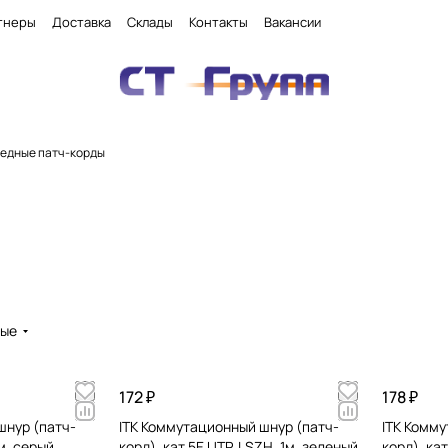
тнеры
Доставка
Склады
Контакты
Вакансии
едные патч-корды
вые
172 ₽
178 ₽
шнур (патч-
ITK Коммутационный шнур (патч-
ITK Комму
2м, серый
корд), кат.5Е UTP, LSZH, 1м, зеленый
корд), кат