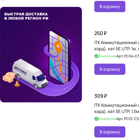
В корзину
250 ₽
ITK Коммутационный 
корд), кат.5Е UTP, 1м
В наличии
Арт.
PC04-C
В корзину
309 ₽
ITK Коммутационный 
корд), кат.5Е UTP, 1,5
В наличии
Арт.
PC01-C
В корзину