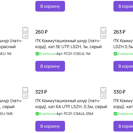
В корзину
В корз
260 ₽
263 ₽
шнур (патч-
ITK Коммутационный шнур (патч-
ITK Комму
, красный
корд), кат.5Е UTP, LSZH, 1м, серый
LSZH 0,5
5EU-1M
В наличии
Арт.
PC01-C5EUL-1M
В наличи
В корзину
В корз
323 ₽
330 ₽
шнур (патч-
ITK Коммутационный шнур (патч-
ITK Комму
м, серый
корд), кат.6А UTP, LSZH, 0,5м, серый
корд), кат
5EU-1M5
В наличии
Арт.
PC01-C6AUL-05M
В наличи
В корзину
В корз