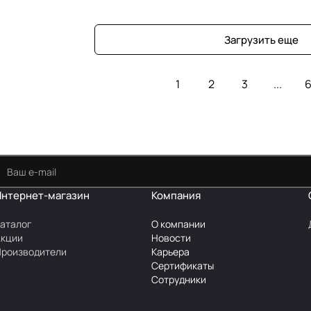
Загрузить еще
1
2
3
...
6
Интернет-магазин
Компания
аталог
О компании
Акции
Новости
роизводители
Карьера
Сертификаты
Сотрудники