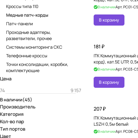
Кроссы типа 110
В наличии
Арт.
PC01-C
Медные патч-корды
В корзину
Патч-панели
Проходные адаптеры,
разветвители, прочее
181 ₽
Системы мониторинга СКС
Телефонные кроссы
ITK Коммутационный 
корд), кат.5Е UTP, 0,
Точки консолидации, коробки,
В наличии
Арт.
PC03-C
комплектующие
Цена
В корзину
В наличии
(
45
)
Производитель
207 ₽
Категория
ITK Коммутационный ш
Кол-во пар
LSZH 0,5м белый
Тип портов
В наличии
Арт.
PC08-C
Цвет