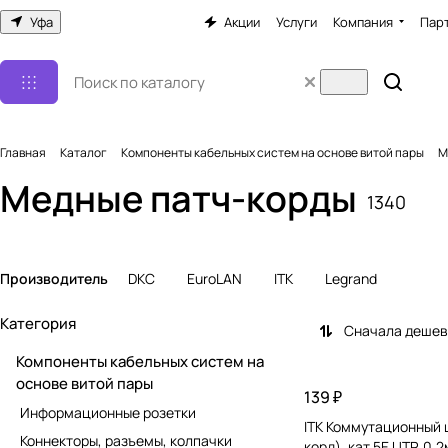
Уфа
Акции
Услуги
Компания
Пар
Главная
Каталог
Компоненты кабельных систем на основе витой пары
М
Медные патч-корды
1340
Производитель
DKC
EuroLAN
ITK
Legrand
Категория
Сначала деше
Компоненты кабельных систем на
основе витой пары
139 ₽
Информационные розетки
ITK Коммутационный 
Коннекторы, разъемы, колпачки
корд), кат.5Е UTP, 0,