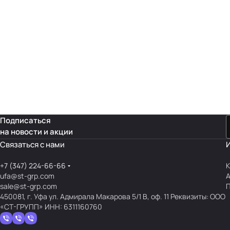
Подписаться
на новости и акции
Связаться с нами
+7 (347) 224-66-66
К
ufa@st-grp.com
sale@st-grp.com
П
450081, г. Уфа ул. Адмирала Макарова 5/1 В, оф. 11 Реквизиты: ООО
«СТ-ГРУПП» ИНН: 6311160760