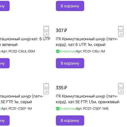
ину
В корзину
307 ₽
тационный шнур кат. 6 UTP
ITK Коммутационный шнур (патч-
м зеленый
корд), кат.6 UTP, 1м, серый
и
Арт.
PC02-C6UL-05M
В наличии
Арт.
PC01-C6U-1M
ину
В корзину
335 ₽
тационный шнур (патч-
ITK Коммутационный шнур (патч-
.5Е FTP, 1м, серый
корд), кат.5Е FTP, 1,5м, оранжевый
и
Арт.
PC01-C5EF-1M
В наличии
Арт.
PC07-C5EF-1M5
ину
В корзину