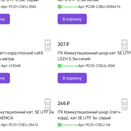
и
Арт.
PC01-C5EU-05M
В наличии
Арт.
PC08-C06U-D05M-FL
ину
В корзину
207 ₽
атч корд плоский cat6.
ITK Коммутационный шнур кат. 5Е UTP
4 метра
LSZH 0,5м синий
и
Арт.
413048
В наличии
Арт.
PC03-C5EUL-05M
ину
В корзину
246 ₽
мутационный кат. 5Е UTP 2м
ITK Коммутационный шнур (патч-
NERICA
корд), кат.5Е UTP, 1м, серый
и
Арт.
PC01-C5EU-2M-G
В наличии
Арт.
PC01-C5EU-1M